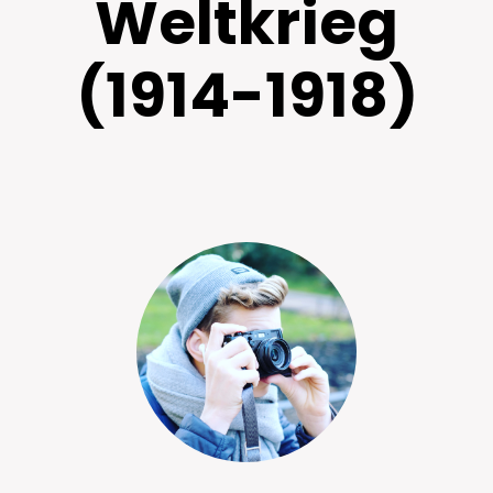
Weltkrieg
C-Jugend (U15)
F2-Jugend (U8)
(1914-1918)
Zum Gesamtverein ↗
D1-Jugend (U13)
G-Jugend (U7)
D2-Jugend (U12)