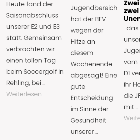
Zwei
Heute fand der
Jugendbereich
zwei
Saisonabschluss
Unen
hat der BFV
unserer E2 und E3
...das
wegen der
statt. Gemeinsam
unse
Hitze an
verbrachten wir
Juge
diesem
einen tollen Tag
vom 
Wochenende
beim Soccergolf in
D1 ve
abgesagt! Eine
Rehling, bei ...
ihr H
gute
Weiterlesen
die J
Entscheidung
mit ...
im Sinne der
Weite
Gesundheit
unserer ...