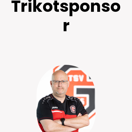
Trikotsponso
C-Jugend (U15)
F2-Jugend (U8)
r
Zum Gesamtverein ↗
D1-Jugend (U13)
G-Jugend (U7)
D2-Jugend (U12)