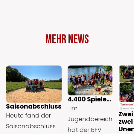
Mehr News
4.400 Spiele...
Saisonabschluss
...im
Zwei
Heute fand der
Jugendbereich
zwei
Saisonabschluss
Unen
hat der BFV