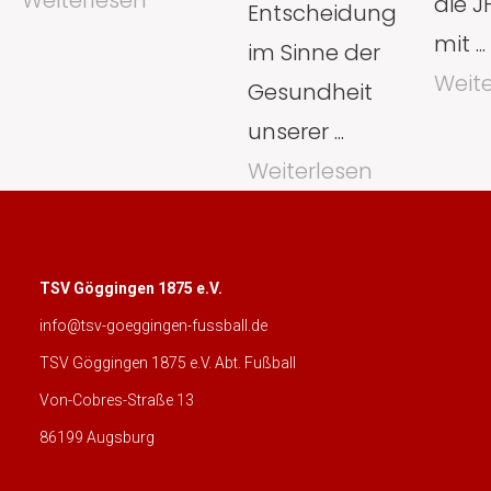
die J
Entscheidung
mit ...
im Sinne der
Weite
Gesundheit
unserer ...
Weiterlesen
TSV Göggingen 1875 e.V.
info@tsv-goeggingen-fussball.de
TSV Göggingen 1875 e.V. Abt. Fußball
Von-Cobres-Straße 13
86199 Augsburg