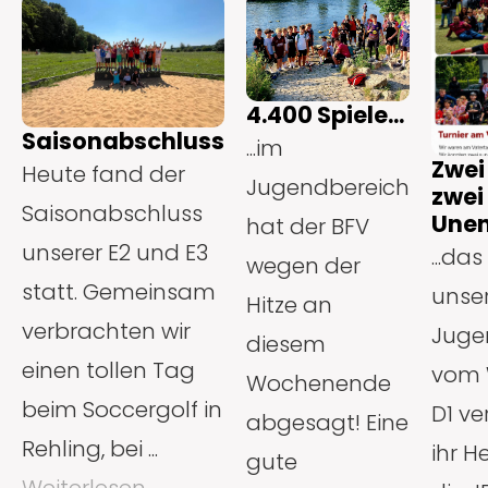
4.400 Spiele...
Saisonabschluss
...im
Zwei
Heute fand der
Jugendbereich
zwei
Saisonabschluss
Unen
hat der BFV
unserer E2 und E3
...das
wegen der
statt. Gemeinsam
unse
Hitze an
verbrachten wir
Juge
diesem
einen tollen Tag
vom 
Wochenende
beim Soccergolf in
D1 ve
abgesagt! Eine
Rehling, bei ...
ihr H
gute
Weiterlesen