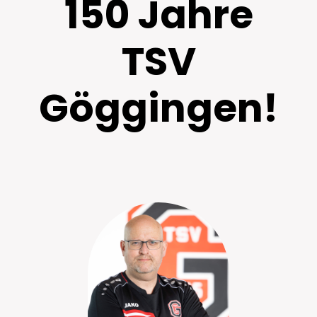
150 Jahre
C-Jugend (U15)
F2-Jugend (U8)
TSV
Zum Gesamtverein ↗
D1-Jugend (U13)
G-Jugend (U7)
Göggingen!
D2-Jugend (U12)