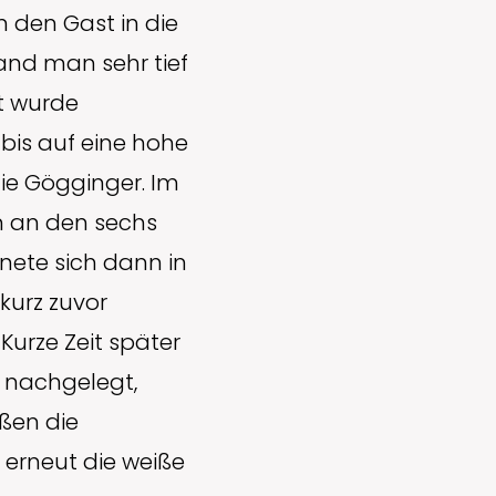
 den Gast in die
and man sehr tief
it wurde
bis auf eine hohe
die Gögginger. Im
n an den sechs
nete sich dann in
 kurz zuvor
urze Zeit später
h nachgelegt,
eßen die
 erneut die weiße