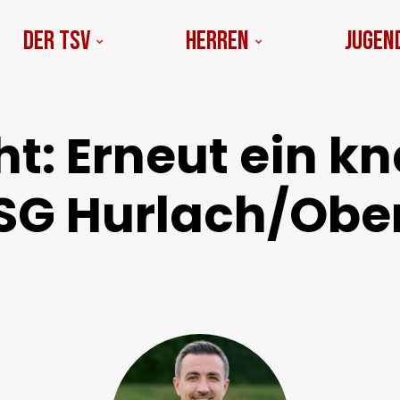
Der TSV
Herren
Jugen
ht: Erneut ein k
 SG Hurlach/Obe