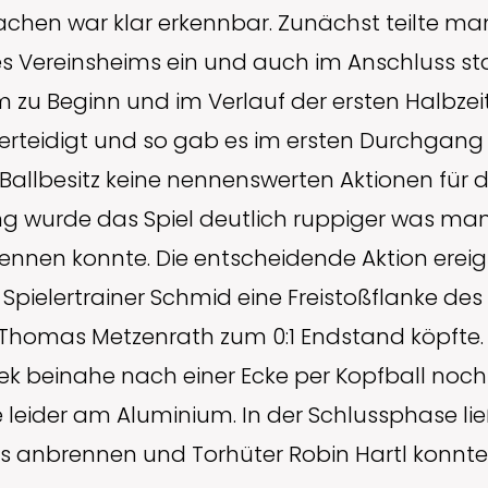
hen war klar erkennbar. Zunächst teilte man
es Vereinsheims ein und auch im Anschluss st
m zu Beginn und im Verlauf der ersten Halbze
verteidigt und so gab es im ersten Durchgang 
Ballbesitz keine nennenswerten Aktionen für 
g wurde das Spiel deutlich ruppiger was ma
ennen konnte. Die entscheidende Aktion ereig
s Spielertrainer Schmid eine Freistoßflanke des
Thomas Metzenrath zum 0:1 Endstand köpfte. K
alek beinahe nach einer Ecke per Kopfball noc
e leider am Aluminium. In der Schlussphase li
hts anbrennen und Torhüter Robin Hartl konnte