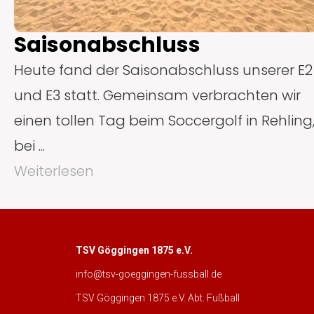
Saisonabschluss
Heute fand der Saisonabschluss unserer E2
und E3 statt. Gemeinsam verbrachten wir
einen tollen Tag beim Soccergolf in Rehling
bei ...
Weiterlesen
TSV Göggingen 1875 e.V.
info@tsv-goeggingen-fussball.de
TSV Göggingen 1875 e.V. Abt. Fußball