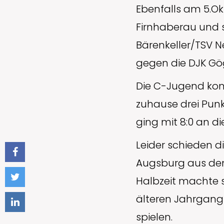
Ebenfalls am 5.Ok
Firnhaberau und s
Bärenkeller/TSV N
gegen die DJK Gö
Die C-Jugend konn
zuhause drei Punk
ging mit 8:0 an 
Leider schieden d
Augsburg aus dem
Halbzeit machte s
älteren Jahrgang
spielen.