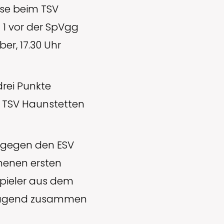
sse beim TSV
 1 vor der SpVgg
er, 17.30 Uhr
drei Punkte
n TSV Haunstetten
n gegen den ESV
henen ersten
Spieler aus dem
E-Jugend zusammen