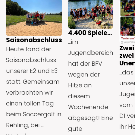
4.400 Spiele...
Saisonabschluss
...im
Zwei
Heute fand der
Jugendbereich
zwei
Saisonabschluss
Unen
hat der BFV
unserer E2 und E3
...das
wegen der
statt. Gemeinsam
unse
Hitze an
verbrachten wir
Juge
diesem
einen tollen Tag
vom 
Wochenende
beim Soccergolf in
D1 ve
abgesagt! Eine
Rehling, bei ...
ihr H
gute