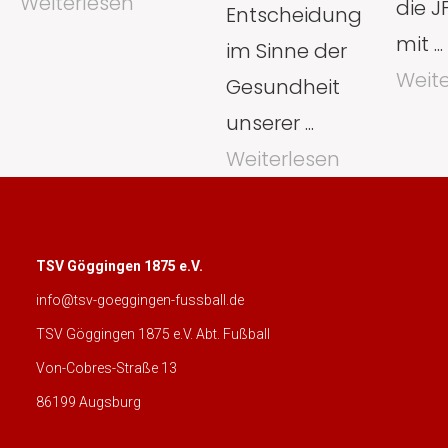
Weiterlesen
die J
Entscheidung
mit ...
im Sinne der
Weite
Gesundheit
unserer ...
Weiterlesen
TSV Göggingen 1875 e.V.
info@tsv-goeggingen-fussball.de
TSV Göggingen 1875 e.V. Abt. Fußball
Von-Cobres-Straße 13
86199 Augsburg