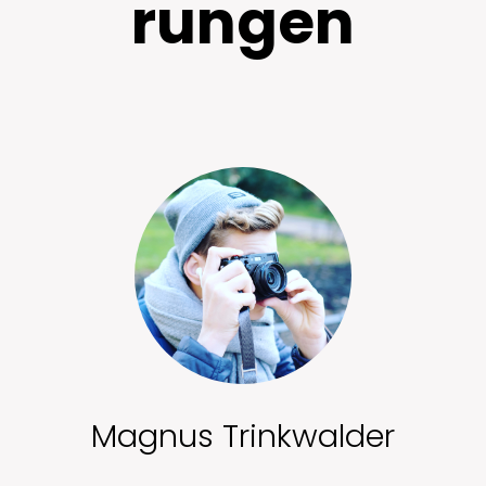
rungen
C-Jugend (U15)
F2-Jugend (U8)
Zum Gesamtverein ↗
D1-Jugend (U13)
G-Jugend (U7)
D2-Jugend (U12)
Magnus Trinkwalder