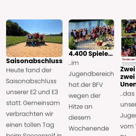
4.400 Spiele...
Saisonabschluss
...im
Zwei
Heute fand der
Jugendbereich
zwei
Saisonabschluss
Unen
hat der BFV
unserer E2 und E3
...das
wegen der
statt. Gemeinsam
unse
Hitze an
verbrachten wir
Juge
diesem
einen tollen Tag
vom 
Wochenende
beim Soccergolf in