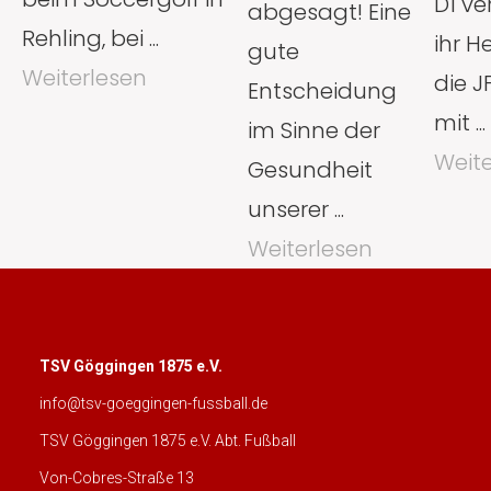
D1 ve
abgesagt! Eine
Rehling, bei ...
ihr H
gute
Weiterlesen
die J
Entscheidung
mit ...
im Sinne der
Weite
Gesundheit
unserer ...
Weiterlesen
TSV Göggingen 1875 e.V.
info@tsv-goeggingen-fussball.de
TSV Göggingen 1875 e.V. Abt. Fußball
Von-Cobres-Straße 13